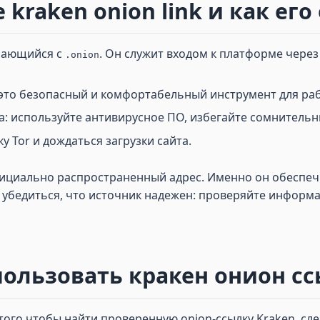
 kraken onion link и как ег
инающийся с
. Он служит входом к платформе через
.onion
 это безопасный и комфортабельный инструмент для раб
: используйте антивирусное ПО, избегайте сомнительн
у Tor и дождаться загрузки сайта.
фициально распространенный адрес. Именно он обеспе
 убедиться, что источник надежен: проверяйте информа
ользовать кракен онион ссы
того чтобы найти проверенную onion-ссылку Kraken, сле