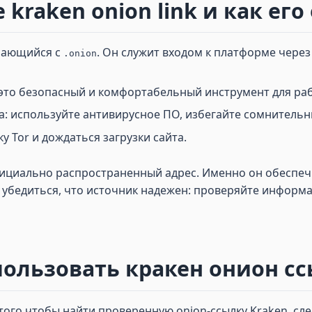
 kraken onion link и как ег
инающийся с
. Он служит входом к платформе через
.onion
 это безопасный и комфортабельный инструмент для раб
: используйте антивирусное ПО, избегайте сомнительн
у Tor и дождаться загрузки сайта.
фициально распространенный адрес. Именно он обеспе
 убедиться, что источник надежен: проверяйте информа
ользовать кракен онион ссы
того чтобы найти проверенную onion-ссылку Kraken, сле