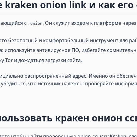
 kraken onion link и как ег
инающийся с
. Он служит входом к платформе через
.onion
 это безопасный и комфортабельный инструмент для раб
: используйте антивирусное ПО, избегайте сомнительн
у Tor и дождаться загрузки сайта.
фициально распространенный адрес. Именно он обеспе
 убедиться, что источник надежен: проверяйте информа
ользовать кракен онион ссы
того чтобы найти проверенную onion-ссылку Kraken, сле